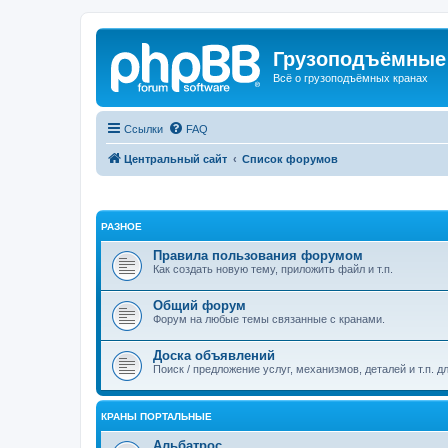
Грузоподъёмные
Всё о грузоподъёмных кранах
Ссылки
FAQ
Центральный сайт
Список форумов
РАЗНОЕ
Правила пользования форумом
Как создать новую тему, приложить файл и т.п.
Общий форум
Форум на любые темы связанные с кранами.
Доска объявлений
Поиск / предложение услуг, механизмов, деталей и т.п. д
КРАНЫ ПОРТАЛЬНЫЕ
Альбатрос