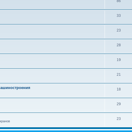
86
33
23
28
19
21
 машиностроения
18
29
23
кранов