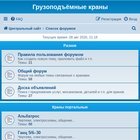
Грузоподъёмные краны
FAQ
Регистрация
Вход
П
Центральный сайт
Список форумов
о
Текущее время: 08 авг 2026, 21:18
и
Разное
с
Правила пользования форумом
к
Как создать новую тему, приложить файл и т.п.
Темы:
21
Общий форум
Форум на любые темы связанные с кранами.
Темы:
58
Доска объявлений
Поиск / предложение услуг, механизмов, деталей и т.п. для кранов
Темы:
27
Краны портальные
Альбатрос
Чертежи, электросхемы, общение...
Темы:
88
Ганц 5/6–30
Чертежи, электросхемы, общение...