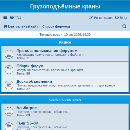
Грузоподъёмные краны
FAQ
Регистрация
Вход
П
Центральный сайт
Список форумов
о
Текущее время: 10 авг 2026, 16:30
и
Разное
с
Правила пользования форумом
к
Как создать новую тему, приложить файл и т.п.
Темы:
21
Общий форум
Форум на любые темы связанные с кранами.
Темы:
59
Доска объявлений
Поиск / предложение услуг, механизмов, деталей и т.п. для кранов
Темы:
27
Краны портальные
Альбатрос
Чертежи, электросхемы, общение...
Темы:
89
Ганц 5/6–30
Чертежи, электросхемы, общение...