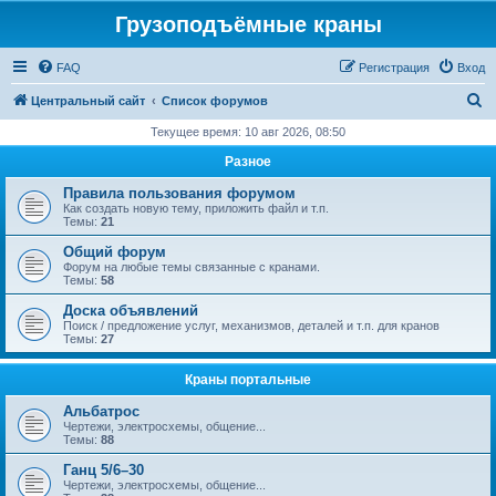
Грузоподъёмные краны
FAQ
Регистрация
Вход
П
Центральный сайт
Список форумов
о
Текущее время: 10 авг 2026, 08:50
и
Разное
с
Правила пользования форумом
к
Как создать новую тему, приложить файл и т.п.
Темы:
21
Общий форум
Форум на любые темы связанные с кранами.
Темы:
58
Доска объявлений
Поиск / предложение услуг, механизмов, деталей и т.п. для кранов
Темы:
27
Краны портальные
Альбатрос
Чертежи, электросхемы, общение...
Темы:
88
Ганц 5/6–30
Чертежи, электросхемы, общение...