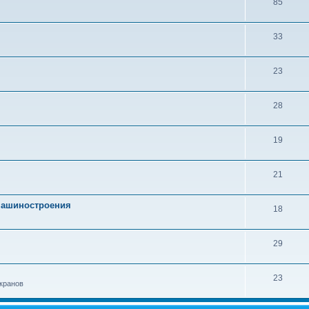
85
33
23
28
19
21
 машиностроения
18
29
23
кранов