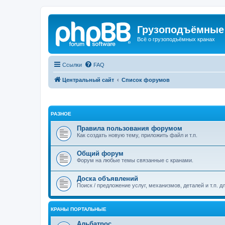
Грузоподъёмные
Всё о грузоподъёмных кранах
Ссылки
FAQ
Центральный сайт
Список форумов
РАЗНОЕ
Правила пользования форумом
Как создать новую тему, приложить файл и т.п.
Общий форум
Форум на любые темы связанные с кранами.
Доска объявлений
Поиск / предложение услуг, механизмов, деталей и т.п. д
КРАНЫ ПОРТАЛЬНЫЕ
Альбатрос