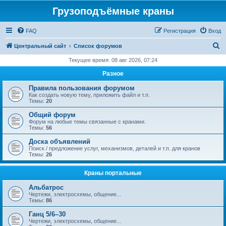
Грузоподъёмные краны
FAQ
Регистрация
Вход
П
Центральный сайт
Список форумов
о
Текущее время: 08 авг 2026, 07:24
и
Разное
с
Правила пользования форумом
к
Как создать новую тему, приложить файл и т.п.
Темы:
20
Общий форум
Форум на любые темы связанные с кранами.
Темы:
56
Доска объявлений
Поиск / предложение услуг, механизмов, деталей и т.п. для кранов
Темы:
26
Краны портальные
Альбатрос
Чертежи, электросхемы, общение...
Темы:
86
Ганц 5/6–30
Чертежи, электросхемы, общение...