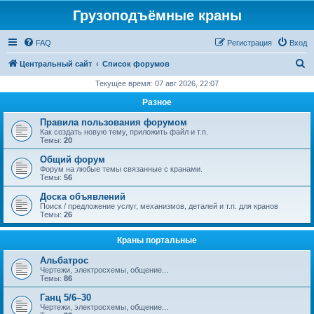
Грузоподъёмные краны
FAQ
Регистрация
Вход
П
Центральный сайт
Список форумов
о
Текущее время: 07 авг 2026, 22:07
и
Разное
с
Правила пользования форумом
к
Как создать новую тему, приложить файл и т.п.
Темы:
20
Общий форум
Форум на любые темы связанные с кранами.
Темы:
56
Доска объявлений
Поиск / предложение услуг, механизмов, деталей и т.п. для кранов
Темы:
26
Краны портальные
Альбатрос
Чертежи, электросхемы, общение...
Темы:
86
Ганц 5/6–30
Чертежи, электросхемы, общение...