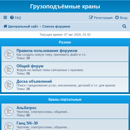
Грузоподъёмные краны
FAQ
Регистрация
Вход
П
Центральный сайт
Список форумов
о
Текущее время: 07 авг 2026, 01:42
и
Разное
с
Правила пользования форумом
к
Как создать новую тему, приложить файл и т.п.
Темы:
20
Общий форум
Форум на любые темы связанные с кранами.
Темы:
56
Доска объявлений
Поиск / предложение услуг, механизмов, деталей и т.п. для кранов
Темы:
26
Краны портальные
Альбатрос
Чертежи, электросхемы, общение...
Темы:
85
Ганц 5/6–30
Чертежи, электросхемы, общение...