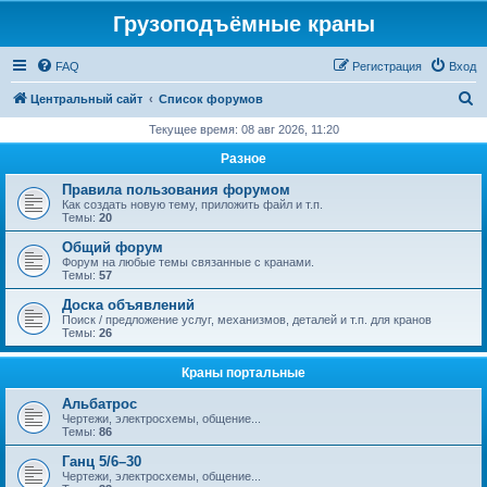
Грузоподъёмные краны
FAQ
Регистрация
Вход
П
Центральный сайт
Список форумов
о
Текущее время: 08 авг 2026, 11:20
и
Разное
с
Правила пользования форумом
к
Как создать новую тему, приложить файл и т.п.
Темы:
20
Общий форум
Форум на любые темы связанные с кранами.
Темы:
57
Доска объявлений
Поиск / предложение услуг, механизмов, деталей и т.п. для кранов
Темы:
26
Краны портальные
Альбатрос
Чертежи, электросхемы, общение...
Темы:
86
Ганц 5/6–30
Чертежи, электросхемы, общение...