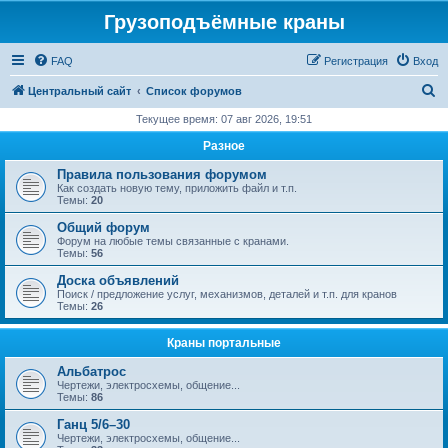
Грузоподъёмные краны
FAQ
Регистрация
Вход
П
Центральный сайт
Список форумов
о
Текущее время: 07 авг 2026, 19:51
и
Разное
с
Правила пользования форумом
к
Как создать новую тему, приложить файл и т.п.
Темы:
20
Общий форум
Форум на любые темы связанные с кранами.
Темы:
56
Доска объявлений
Поиск / предложение услуг, механизмов, деталей и т.п. для кранов
Темы:
26
Краны портальные
Альбатрос
Чертежи, электросхемы, общение...
Темы:
86
Ганц 5/6–30
Чертежи, электросхемы, общение...