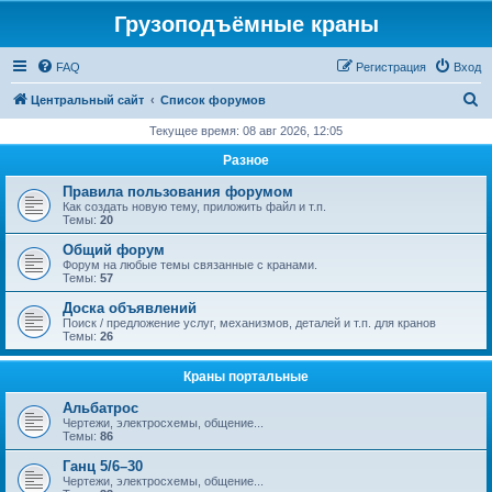
Грузоподъёмные краны
FAQ
Регистрация
Вход
П
Центральный сайт
Список форумов
о
Текущее время: 08 авг 2026, 12:05
и
Разное
с
Правила пользования форумом
к
Как создать новую тему, приложить файл и т.п.
Темы:
20
Общий форум
Форум на любые темы связанные с кранами.
Темы:
57
Доска объявлений
Поиск / предложение услуг, механизмов, деталей и т.п. для кранов
Темы:
26
Краны портальные
Альбатрос
Чертежи, электросхемы, общение...
Темы:
86
Ганц 5/6–30
Чертежи, электросхемы, общение...