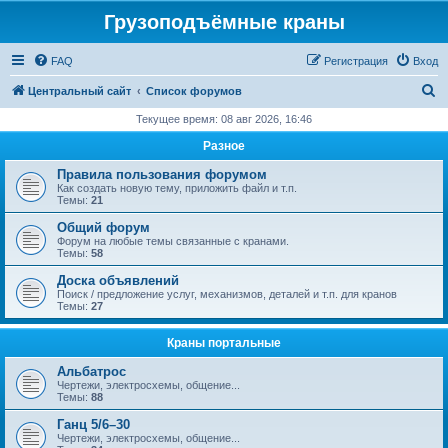
Грузоподъёмные краны
FAQ
Регистрация
Вход
П
Центральный сайт
Список форумов
о
Текущее время: 08 авг 2026, 16:46
и
Разное
с
Правила пользования форумом
к
Как создать новую тему, приложить файл и т.п.
Темы:
21
Общий форум
Форум на любые темы связанные с кранами.
Темы:
58
Доска объявлений
Поиск / предложение услуг, механизмов, деталей и т.п. для кранов
Темы:
27
Краны портальные
Альбатрос
Чертежи, электросхемы, общение...
Темы:
88
Ганц 5/6–30
Чертежи, электросхемы, общение...