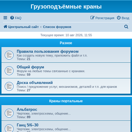
Грузоподъёмные краны
FAQ
Регистрация
Вход
П
Центральный сайт
Список форумов
о
Текущее время: 10 авг 2026, 11:55
и
Разное
с
Правила пользования форумом
к
Как создать новую тему, приложить файл и т.п.
Темы:
21
Общий форум
Форум на любые темы связанные с кранами.
Темы:
59
Доска объявлений
Поиск / предложение услуг, механизмов, деталей и т.п. для кранов
Темы:
27
Краны портальные
Альбатрос
Чертежи, электросхемы, общение...
Темы:
89
Ганц 5/6–30
Чертежи, электросхемы, общение...