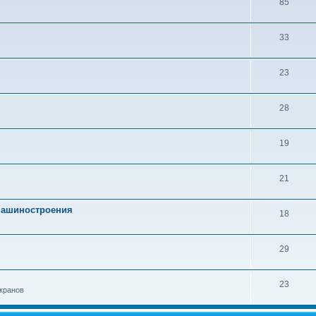
85
33
23
28
19
21
 машиностроения
18
29
23
кранов