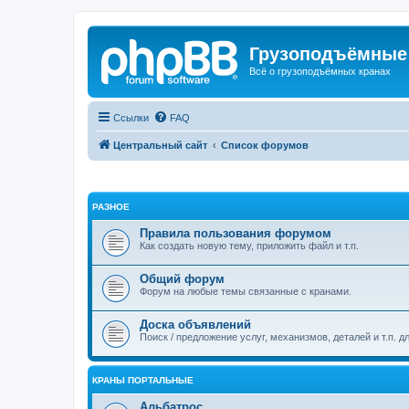
Грузоподъёмные
Всё о грузоподъёмных кранах
Ссылки
FAQ
Центральный сайт
Список форумов
РАЗНОЕ
Правила пользования форумом
Как создать новую тему, приложить файл и т.п.
Общий форум
Форум на любые темы связанные с кранами.
Доска объявлений
Поиск / предложение услуг, механизмов, деталей и т.п. д
КРАНЫ ПОРТАЛЬНЫЕ
Альбатрос