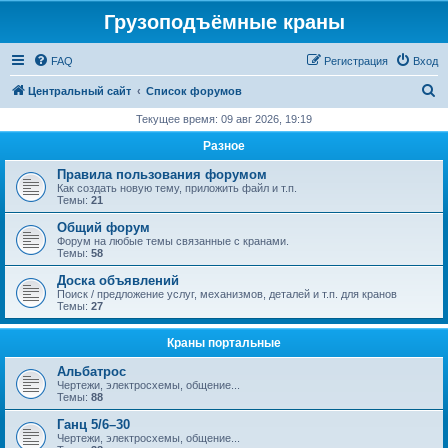
Грузоподъёмные краны
FAQ
Регистрация
Вход
П
Центральный сайт
Список форумов
о
Текущее время: 09 авг 2026, 19:19
и
Разное
с
Правила пользования форумом
к
Как создать новую тему, приложить файл и т.п.
Темы:
21
Общий форум
Форум на любые темы связанные с кранами.
Темы:
58
Доска объявлений
Поиск / предложение услуг, механизмов, деталей и т.п. для кранов
Темы:
27
Краны портальные
Альбатрос
Чертежи, электросхемы, общение...
Темы:
88
Ганц 5/6–30
Чертежи, электросхемы, общение...