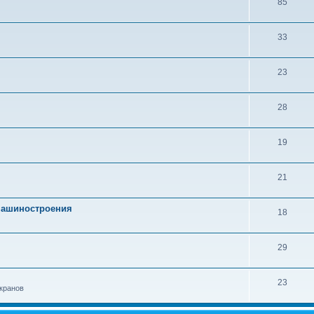
85
33
23
28
19
21
 машиностроения
18
29
23
кранов