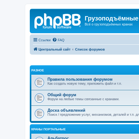
Грузоподъёмные
Всё о грузоподъёмных кранах
Ссылки
FAQ
Центральный сайт
Список форумов
РАЗНОЕ
Правила пользования форумом
Как создать новую тему, приложить файл и т.п.
Общий форум
Форум на любые темы связанные с кранами.
Доска объявлений
Поиск / предложение услуг, механизмов, деталей и т.п. д
КРАНЫ ПОРТАЛЬНЫЕ
Альбатрос