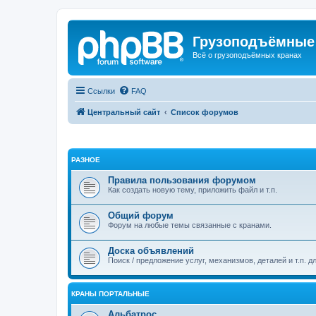
Грузоподъёмные
Всё о грузоподъёмных кранах
Ссылки
FAQ
Центральный сайт
Список форумов
РАЗНОЕ
Правила пользования форумом
Как создать новую тему, приложить файл и т.п.
Общий форум
Форум на любые темы связанные с кранами.
Доска объявлений
Поиск / предложение услуг, механизмов, деталей и т.п. д
КРАНЫ ПОРТАЛЬНЫЕ
Альбатрос