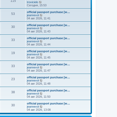
к
115
П
trovicielo
м
е
п
е
Сегодня, 15:53
у
д
о
р
с
н
с
е
о
official passport purchase [w…
е
л
53
й
о
П
jeannevol
м
е
т
б
е
04 авг 2026, 11:41
у
д
и
щ
р
с
н
к
е
е
о
official passport purchase [w…
е
30
п
н
й
П
о
jeannevol
м
о
и
т
е
б
04 авг 2026, 11:43
у
с
ю
и
р
щ
с
л
к
е
е
о
official passport purchase [w…
е
33
п
й
н
о
П
jeannevol
д
о
т
и
б
е
04 авг 2026, 11:44
н
с
и
ю
щ
р
е
л
к
е
е
official passport purchase [w…
м
е
19
п
н
й
П
jeannevol
у
д
о
и
т
е
04 авг 2026, 11:45
с
н
с
ю
и
р
о
е
л
к
е
official passport purchase [w…
о
м
е
33
п
й
П
jeannevol
б
у
д
о
т
е
04 авг 2026, 11:47
щ
с
н
с
и
р
е
о
е
л
к
е
н
official passport purchase [w…
о
м
е
23
п
й
и
П
jeannevol
б
у
д
о
т
ю
е
04 авг 2026, 11:48
щ
с
н
с
и
р
е
о
е
л
к
е
н
official passport purchase [w…
о
м
е
38
п
й
и
П
jeannevol
б
у
д
о
т
ю
е
04 авг 2026, 11:50
щ
с
н
с
и
р
е
о
е
л
к
е
н
official passport purchase [w…
о
м
е
30
п
й
и
П
jeannevol
б
у
д
о
т
ю
е
04 авг 2026, 13:08
щ
с
н
с
и
р
е
о
е
л
к
е
н
о