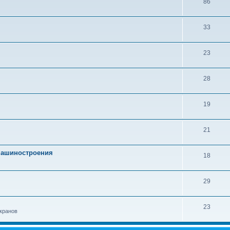
86
33
23
28
19
21
 машиностроения
18
29
23
кранов