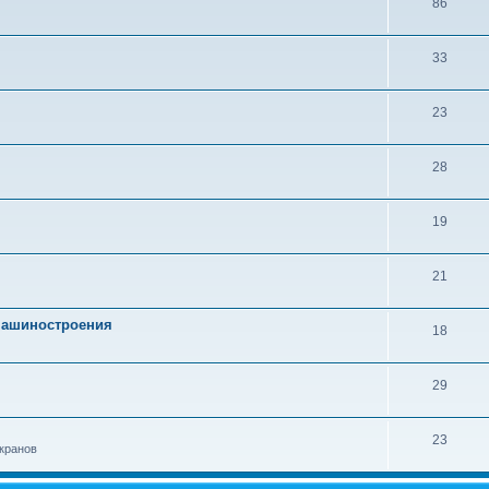
86
33
23
28
19
21
 машиностроения
18
29
23
кранов