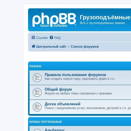
Грузоподъёмные
Всё о грузоподъёмных кранах
Ссылки
FAQ
Центральный сайт
Список форумов
РАЗНОЕ
Правила пользования форумом
Как создать новую тему, приложить файл и т.п.
Общий форум
Форум на любые темы связанные с кранами.
Доска объявлений
Поиск / предложение услуг, механизмов, деталей и т.п. д
КРАНЫ ПОРТАЛЬНЫЕ
Альбатрос