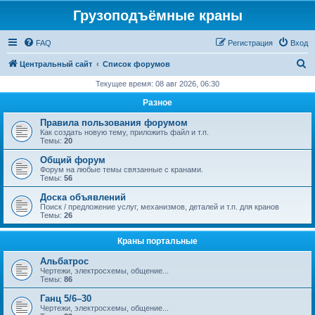
Грузоподъёмные краны
FAQ
Регистрация
Вход
П
Центральный сайт
Список форумов
о
Текущее время: 08 авг 2026, 06:30
и
Разное
с
Правила пользования форумом
к
Как создать новую тему, приложить файл и т.п.
Темы:
20
Общий форум
Форум на любые темы связанные с кранами.
Темы:
56
Доска объявлений
Поиск / предложение услуг, механизмов, деталей и т.п. для кранов
Темы:
26
Краны портальные
Альбатрос
Чертежи, электросхемы, общение...
Темы:
86
Ганц 5/6–30
Чертежи, электросхемы, общение...