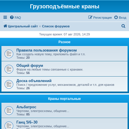
Грузоподъёмные краны
FAQ
Регистрация
Вход
П
Центральный сайт
Список форумов
о
Текущее время: 07 авг 2026, 14:29
и
Разное
с
Правила пользования форумом
к
Как создать новую тему, приложить файл и т.п.
Темы:
20
Общий форум
Форум на любые темы связанные с кранами.
Темы:
56
Доска объявлений
Поиск / предложение услуг, механизмов, деталей и т.п. для кранов
Темы:
26
Краны портальные
Альбатрос
Чертежи, электросхемы, общение...
Темы:
85
Ганц 5/6–30
Чертежи, электросхемы, общение...