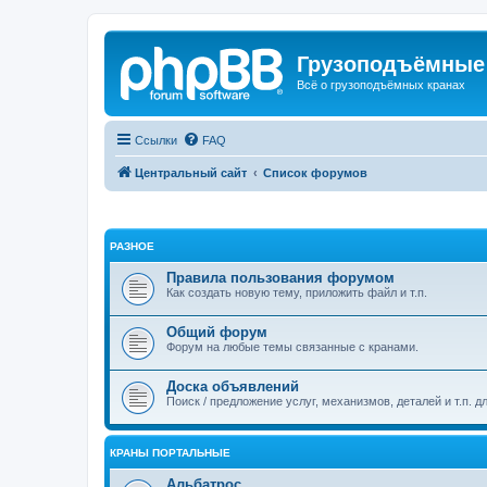
Грузоподъёмные
Всё о грузоподъёмных кранах
Ссылки
FAQ
Центральный сайт
Список форумов
РАЗНОЕ
Правила пользования форумом
Как создать новую тему, приложить файл и т.п.
Общий форум
Форум на любые темы связанные с кранами.
Доска объявлений
Поиск / предложение услуг, механизмов, деталей и т.п. д
КРАНЫ ПОРТАЛЬНЫЕ
Альбатрос