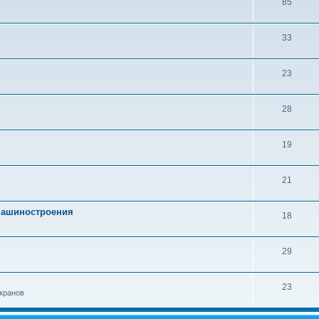
85
33
23
28
19
21
 машиностроения
18
29
23
кранов