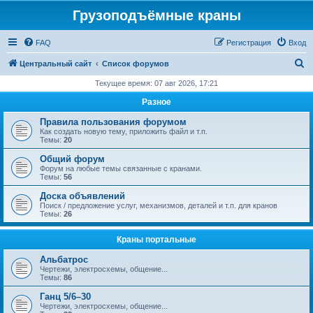
Грузоподъёмные краны
FAQ
Регистрация
Вход
П
Центральный сайт
Список форумов
о
Текущее время: 07 авг 2026, 17:21
и
Разное
с
Правила пользования форумом
к
Как создать новую тему, приложить файл и т.п.
Темы:
20
Общий форум
Форум на любые темы связанные с кранами.
Темы:
56
Доска объявлений
Поиск / предложение услуг, механизмов, деталей и т.п. для кранов
Темы:
26
Краны портальные
Альбатрос
Чертежи, электросхемы, общение...
Темы:
86
Ганц 5/6–30
Чертежи, электросхемы, общение...