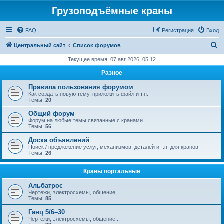
Грузоподъёмные краны
FAQ
Регистрация
Вход
П
Центральный сайт
Список форумов
о
Текущее время: 07 авг 2026, 05:12
и
Разное
с
Правила пользования форумом
к
Как создать новую тему, приложить файл и т.п.
Темы:
20
Общий форум
Форум на любые темы связанные с кранами.
Темы:
56
Доска объявлений
Поиск / предложение услуг, механизмов, деталей и т.п. для кранов
Темы:
26
Краны портальные
Альбатрос
Чертежи, электросхемы, общение...
Темы:
85
Ганц 5/6–30
Чертежи, электросхемы, общение...