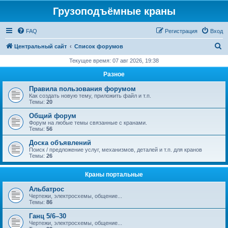
Грузоподъёмные краны
FAQ
Регистрация
Вход
П
Центральный сайт
Список форумов
о
Текущее время: 07 авг 2026, 19:38
и
Разное
с
Правила пользования форумом
к
Как создать новую тему, приложить файл и т.п.
Темы:
20
Общий форум
Форум на любые темы связанные с кранами.
Темы:
56
Доска объявлений
Поиск / предложение услуг, механизмов, деталей и т.п. для кранов
Темы:
26
Краны портальные
Альбатрос
Чертежи, электросхемы, общение...
Темы:
86
Ганц 5/6–30
Чертежи, электросхемы, общение...