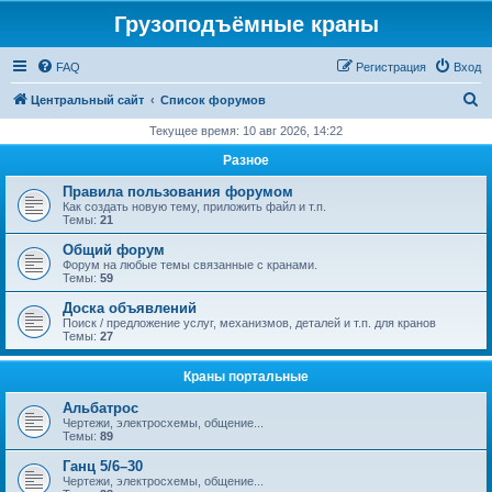
Грузоподъёмные краны
FAQ
Регистрация
Вход
П
Центральный сайт
Список форумов
о
Текущее время: 10 авг 2026, 14:22
и
Разное
с
Правила пользования форумом
к
Как создать новую тему, приложить файл и т.п.
Темы:
21
Общий форум
Форум на любые темы связанные с кранами.
Темы:
59
Доска объявлений
Поиск / предложение услуг, механизмов, деталей и т.п. для кранов
Темы:
27
Краны портальные
Альбатрос
Чертежи, электросхемы, общение...
Темы:
89
Ганц 5/6–30
Чертежи, электросхемы, общение...