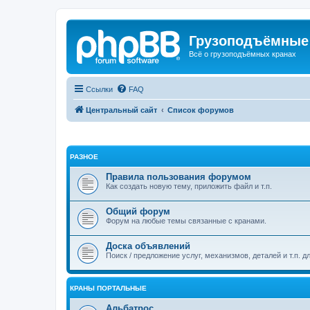
Грузоподъёмные
Всё о грузоподъёмных кранах
Ссылки
FAQ
Центральный сайт
Список форумов
РАЗНОЕ
Правила пользования форумом
Как создать новую тему, приложить файл и т.п.
Общий форум
Форум на любые темы связанные с кранами.
Доска объявлений
Поиск / предложение услуг, механизмов, деталей и т.п. д
КРАНЫ ПОРТАЛЬНЫЕ
Альбатрос