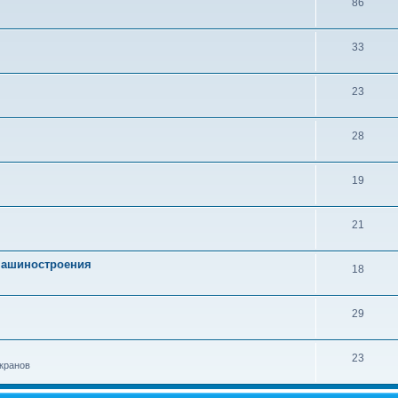
86
33
23
28
19
21
 машиностроения
18
29
23
кранов