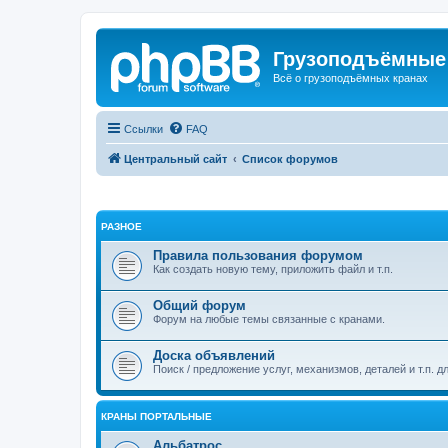
Грузоподъёмные
Всё о грузоподъёмных кранах
Ссылки
FAQ
Центральный сайт
Список форумов
РАЗНОЕ
Правила пользования форумом
Как создать новую тему, приложить файл и т.п.
Общий форум
Форум на любые темы связанные с кранами.
Доска объявлений
Поиск / предложение услуг, механизмов, деталей и т.п. д
КРАНЫ ПОРТАЛЬНЫЕ
Альбатрос