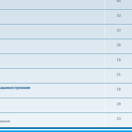
84
33
23
28
19
21
 машиностроения
18
29
23
кранов