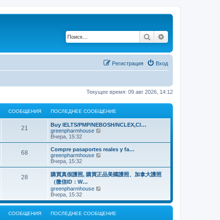
Поиск
Расширенный по
Регистрация
Вход
Текущее время: 09 авг 2026, 14:12
СООБЩЕНИЯ
ПОСЛЕДНЕЕ СООБЩЕНИЕ
Buy IELTS/PMP/NEBOSH/NCLEX,CI…
21
П
greenpharmhouse
е
Вчера, 15:32
р
е
Compre pasaportes reales y fa…
68
й
П
greenpharmhouse
т
е
Вчера, 15:32
и
р
к
е
購買真假護照, 購買正品美國護照、加拿大護照
28
п
й
（微信ID：W…
о
т
П
greenpharmhouse
с
и
е
Вчера, 15:32
л
к
р
е
п
е
д
о
й
н
СООБЩЕНИЯ
ПОСЛЕДНЕЕ СООБЩЕНИЕ
с
т
е
л