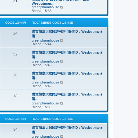
о
31
й
щ
с
н
Wesbutman…
с
т
е
о
е
П
greenpharmhouse
л
и
н
о
м
е
Вчера, 15:35
е
к
и
б
у
р
д
п
ю
щ
с
е
н
о
е
о
й
е
СООБЩЕНИЯ
ПОСЛЕДНЕЕ СООБЩЕНИЕ
с
н
о
т
м
л
и
б
и
у
е
購買加拿大居民許可證 (微信ID：Wesbutman)
ю
щ
к
24
с
д
購…
е
п
о
н
н
о
П
greenpharmhouse
о
е
и
с
е
Вчера, 15:44
б
м
ю
л
р
щ
у
е
е
е
購買加拿大居民許可證 (微信ID：Wesbutman)
с
52
д
й
н
購…
о
н
т
и
о
П
greenpharmhouse
е
и
ю
б
е
Вчера, 15:43
м
к
щ
р
у
п
е
е
購買加拿大居民許可證 (微信ID：Wesbutman)
с
о
20
н
й
о
с
購…
и
т
о
л
П
greenpharmhouse
ю
и
б
е
е
Вчера, 15:42
к
щ
д
р
п
е
н
е
購買加拿大居民許可證 (微信ID：Wesbutman)
о
н
е
18
й
с
購…
и
м
т
л
ю
у
П
greenpharmhouse
и
е
с
е
Вчера, 15:39
к
д
о
р
п
н
о
е
о
е
б
й
СООБЩЕНИЯ
ПОСЛЕДНЕЕ СООБЩЕНИЕ
с
м
щ
т
л
у
е
и
е
購買加拿大居民許可證 (微信ID：Wesbutman)
с
н
к
34
д
о
購…
и
п
н
о
ю
о
П
greenpharmhouse
е