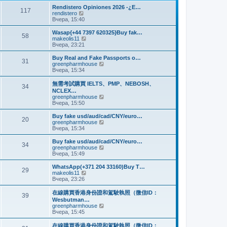
и
м
е
Rendistero Opiniones 2026 -¿E…
к
117
у
д
П
rendistero
п
с
н
е
Вчера, 15:40
о
о
е
р
с
о
м
е
Wasap{+44 7397 620325}Buy fak…
л
б
58
у
й
П
makeolis11
е
щ
с
т
е
Вчера, 23:21
д
е
о
и
р
н
н
о
к
е
Buy Real and Fake Passports o…
е
и
б
31
п
й
П
greenpharmhouse
м
ю
щ
о
т
е
Вчера, 15:34
у
е
с
и
р
с
н
л
к
е
о
無需考試購買 IELTS、PMP、NEBOSH、
и
е
34
п
й
о
NCLEX…
ю
д
о
т
б
П
greenpharmhouse
н
с
и
щ
е
Вчера, 15:50
е
л
к
е
р
м
е
п
н
е
Buy fake usd/aud/cad/CNY/euro…
у
д
о
20
и
й
П
greenpharmhouse
с
н
с
ю
т
е
Вчера, 15:34
о
е
л
и
р
о
м
е
к
е
б
Buy fake usd/aud/cad/CNY/euro…
у
д
34
п
й
щ
П
greenpharmhouse
с
н
о
т
е
е
Вчера, 15:49
о
е
с
и
н
р
о
м
л
к
и
е
б
WhatsApp(+371 204 33160)Buy T…
у
е
29
п
ю
й
щ
П
makeolis11
с
д
о
т
е
е
Вчера, 23:26
о
н
с
и
н
р
о
е
л
к
и
е
б
在線購買香港身份證和駕駛執照（微信ID：
м
е
39
п
ю
й
щ
Wesbutman…
у
д
о
т
е
П
greenpharmhouse
с
н
с
и
н
е
Вчера, 15:45
о
е
л
к
и
р
о
м
е
п
ю
е
б
у
在線購買香港身份證和駕駛執照（微信ID：
д