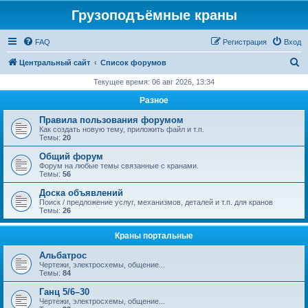
Грузоподъёмные краны
FAQ
Регистрация
Вход
П
Центральный сайт
Список форумов
о
Текущее время: 06 авг 2026, 13:34
и
Разное
с
Правила пользования форумом
к
Как создать новую тему, приложить файл и т.п.
Темы:
20
Общий форум
Форум на любые темы связанные с кранами.
Темы:
56
Доска объявлений
Поиск / предложение услуг, механизмов, деталей и т.п. для кранов
Темы:
26
Краны портальные
Альбатрос
Чертежи, электросхемы, общение...
Темы:
84
Ганц 5/6–30
Чертежи, электросхемы, общение...