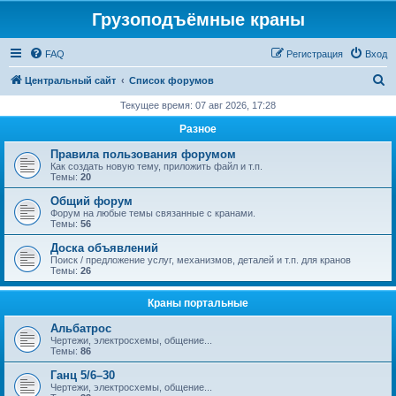
Грузоподъёмные краны
FAQ
Регистрация
Вход
П
Центральный сайт
Список форумов
о
Текущее время: 07 авг 2026, 17:28
и
Разное
с
Правила пользования форумом
к
Как создать новую тему, приложить файл и т.п.
Темы:
20
Общий форум
Форум на любые темы связанные с кранами.
Темы:
56
Доска объявлений
Поиск / предложение услуг, механизмов, деталей и т.п. для кранов
Темы:
26
Краны портальные
Альбатрос
Чертежи, электросхемы, общение...
Темы:
86
Ганц 5/6–30
Чертежи, электросхемы, общение...