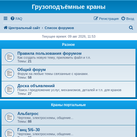
Грузоподъёмные краны
FAQ
Регистрация
Вход
П
Центральный сайт
Список форумов
о
Текущее время: 09 авг 2026, 11:53
и
Разное
с
Правила пользования форумом
к
Как создать новую тему, приложить файл и т.п.
Темы:
21
Общий форум
Форум на любые темы связанные с кранами.
Темы:
58
Доска объявлений
Поиск / предложение услуг, механизмов, деталей и т.п. для кранов
Темы:
27
Краны портальные
Альбатрос
Чертежи, электросхемы, общение...
Темы:
88
Ганц 5/6–30
Чертежи, электросхемы, общение...