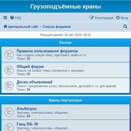
Грузоподъёмные краны
FAQ
Регистрация
Вход
П
Центральный сайт
Список форумов
о
Текущее время: 06 авг 2026, 08:21
и
Разное
с
Правила пользования форумом
к
Как создать новую тему, приложить файл и т.п.
Темы:
20
Общий форум
Форум на любые темы связанные с кранами.
Темы:
55
Доска объявлений
Поиск / предложение услуг, механизмов, деталей и т.п. для кранов
Темы:
26
Краны портальные
Альбатрос
Чертежи, электросхемы, общение...
Темы:
84
Ганц 5/6–30
Чертежи, электросхемы, общение...