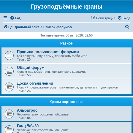
Грузоподъёмные краны
FAQ
Регистрация
Вход
П
Центральный сайт
Список форумов
о
Текущее время: 06 авг 2026, 02:56
и
Разное
с
Правила пользования форумом
к
Как создать новую тему, приложить файл и т.п.
Темы:
20
Общий форум
Форум на любые темы связанные с кранами.
Темы:
55
Доска объявлений
Поиск / предложение услуг, механизмов, деталей и т.п. для кранов
Темы:
26
Краны портальные
Альбатрос
Чертежи, электросхемы, общение...
Темы:
84
Ганц 5/6–30
Чертежи, электросхемы, общение...