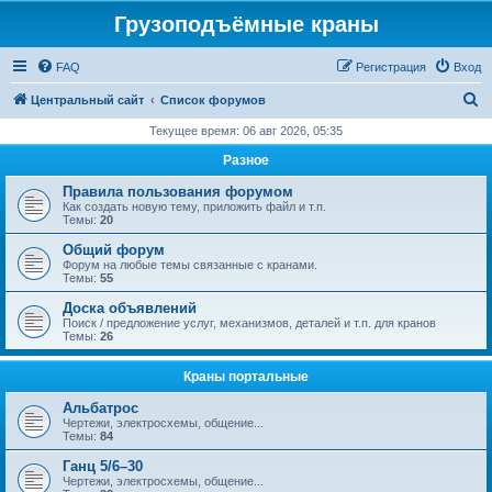
Грузоподъёмные краны
FAQ
Регистрация
Вход
П
Центральный сайт
Список форумов
о
Текущее время: 06 авг 2026, 05:35
и
Разное
с
Правила пользования форумом
к
Как создать новую тему, приложить файл и т.п.
Темы:
20
Общий форум
Форум на любые темы связанные с кранами.
Темы:
55
Доска объявлений
Поиск / предложение услуг, механизмов, деталей и т.п. для кранов
Темы:
26
Краны портальные
Альбатрос
Чертежи, электросхемы, общение...
Темы:
84
Ганц 5/6–30
Чертежи, электросхемы, общение...