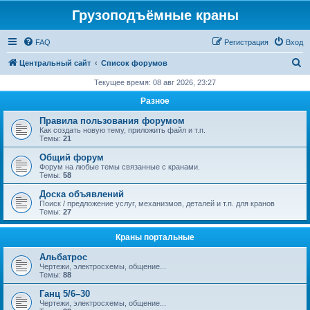
Грузоподъёмные краны
FAQ
Регистрация
Вход
П
Центральный сайт
Список форумов
о
Текущее время: 08 авг 2026, 23:27
и
Разное
с
Правила пользования форумом
к
Как создать новую тему, приложить файл и т.п.
Темы:
21
Общий форум
Форум на любые темы связанные с кранами.
Темы:
58
Доска объявлений
Поиск / предложение услуг, механизмов, деталей и т.п. для кранов
Темы:
27
Краны портальные
Альбатрос
Чертежи, электросхемы, общение...
Темы:
88
Ганц 5/6–30
Чертежи, электросхемы, общение...