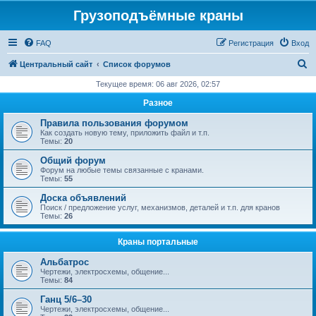
Грузоподъёмные краны
FAQ
Регистрация
Вход
П
Центральный сайт
Список форумов
о
Текущее время: 06 авг 2026, 02:57
и
Разное
с
Правила пользования форумом
к
Как создать новую тему, приложить файл и т.п.
Темы:
20
Общий форум
Форум на любые темы связанные с кранами.
Темы:
55
Доска объявлений
Поиск / предложение услуг, механизмов, деталей и т.п. для кранов
Темы:
26
Краны портальные
Альбатрос
Чертежи, электросхемы, общение...
Темы:
84
Ганц 5/6–30
Чертежи, электросхемы, общение...