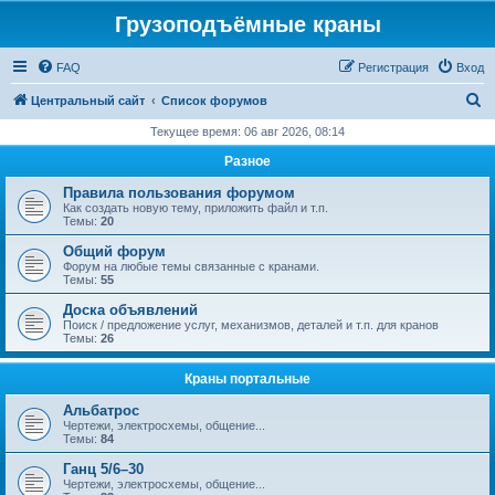
Грузоподъёмные краны
FAQ
Регистрация
Вход
П
Центральный сайт
Список форумов
о
Текущее время: 06 авг 2026, 08:14
и
Разное
с
Правила пользования форумом
к
Как создать новую тему, приложить файл и т.п.
Темы:
20
Общий форум
Форум на любые темы связанные с кранами.
Темы:
55
Доска объявлений
Поиск / предложение услуг, механизмов, деталей и т.п. для кранов
Темы:
26
Краны портальные
Альбатрос
Чертежи, электросхемы, общение...
Темы:
84
Ганц 5/6–30
Чертежи, электросхемы, общение...