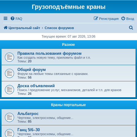
Грузоподъёмные краны
FAQ
Регистрация
Вход
П
Центральный сайт
Список форумов
о
Текущее время: 07 авг 2026, 13:06
и
Разное
с
Правила пользования форумом
к
Как создать новую тему, приложить файл и т.п.
Темы:
20
Общий форум
Форум на любые темы связанные с кранами.
Темы:
56
Доска объявлений
Поиск / предложение услуг, механизмов, деталей и т.п. для кранов
Темы:
26
Краны портальные
Альбатрос
Чертежи, электросхемы, общение...
Темы:
85
Ганц 5/6–30
Чертежи, электросхемы, общение...