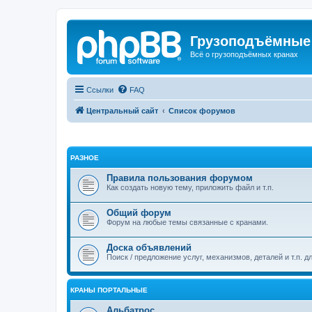
Грузоподъёмные
Всё о грузоподъёмных кранах
Ссылки
FAQ
Центральный сайт
Список форумов
РАЗНОЕ
Правила пользования форумом
Как создать новую тему, приложить файл и т.п.
Общий форум
Форум на любые темы связанные с кранами.
Доска объявлений
Поиск / предложение услуг, механизмов, деталей и т.п. д
КРАНЫ ПОРТАЛЬНЫЕ
Альбатрос