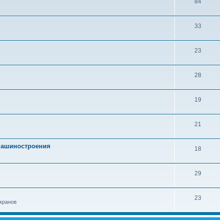
84
33
23
28
19
21
 машиностроения
18
29
23
кранов