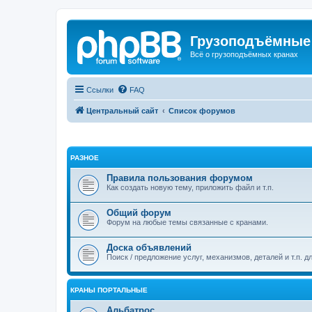
Грузоподъёмные
Всё о грузоподъёмных кранах
Ссылки
FAQ
Центральный сайт
Список форумов
РАЗНОЕ
Правила пользования форумом
Как создать новую тему, приложить файл и т.п.
Общий форум
Форум на любые темы связанные с кранами.
Доска объявлений
Поиск / предложение услуг, механизмов, деталей и т.п. д
КРАНЫ ПОРТАЛЬНЫЕ
Альбатрос