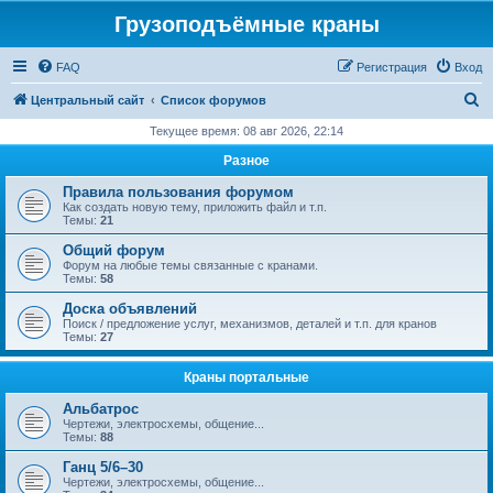
Грузоподъёмные краны
FAQ
Регистрация
Вход
П
Центральный сайт
Список форумов
о
Текущее время: 08 авг 2026, 22:14
и
Разное
с
Правила пользования форумом
к
Как создать новую тему, приложить файл и т.п.
Темы:
21
Общий форум
Форум на любые темы связанные с кранами.
Темы:
58
Доска объявлений
Поиск / предложение услуг, механизмов, деталей и т.п. для кранов
Темы:
27
Краны портальные
Альбатрос
Чертежи, электросхемы, общение...
Темы:
88
Ганц 5/6–30
Чертежи, электросхемы, общение...