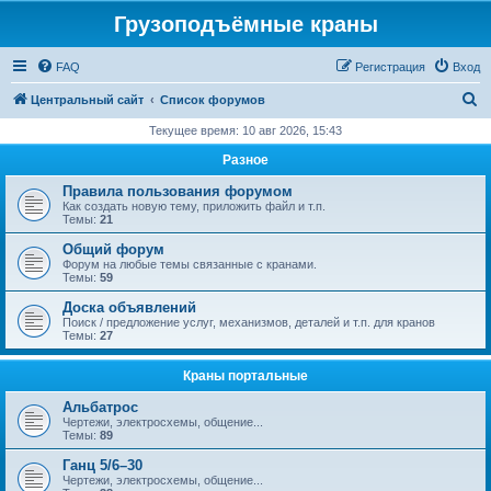
Грузоподъёмные краны
FAQ
Регистрация
Вход
П
Центральный сайт
Список форумов
о
Текущее время: 10 авг 2026, 15:43
и
Разное
с
Правила пользования форумом
к
Как создать новую тему, приложить файл и т.п.
Темы:
21
Общий форум
Форум на любые темы связанные с кранами.
Темы:
59
Доска объявлений
Поиск / предложение услуг, механизмов, деталей и т.п. для кранов
Темы:
27
Краны портальные
Альбатрос
Чертежи, электросхемы, общение...
Темы:
89
Ганц 5/6–30
Чертежи, электросхемы, общение...