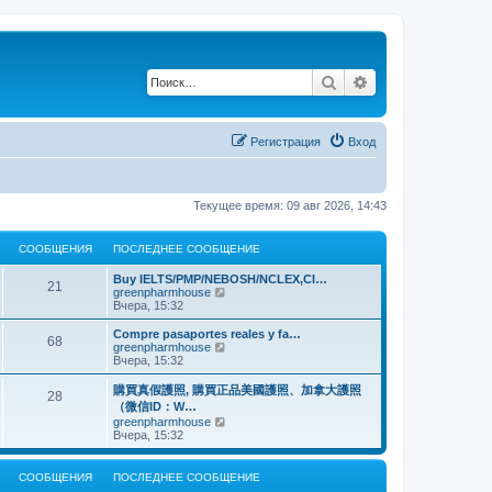
Поиск
Расширенный по
Регистрация
Вход
Текущее время: 09 авг 2026, 14:43
СООБЩЕНИЯ
ПОСЛЕДНЕЕ СООБЩЕНИЕ
Buy IELTS/PMP/NEBOSH/NCLEX,CI…
21
П
greenpharmhouse
е
Вчера, 15:32
р
е
Compre pasaportes reales y fa…
68
й
П
greenpharmhouse
т
е
Вчера, 15:32
и
р
к
е
購買真假護照, 購買正品美國護照、加拿大護照
28
п
й
（微信ID：W…
о
т
П
greenpharmhouse
с
и
е
Вчера, 15:32
л
к
р
е
п
е
д
о
й
н
СООБЩЕНИЯ
ПОСЛЕДНЕЕ СООБЩЕНИЕ
с
т
е
л