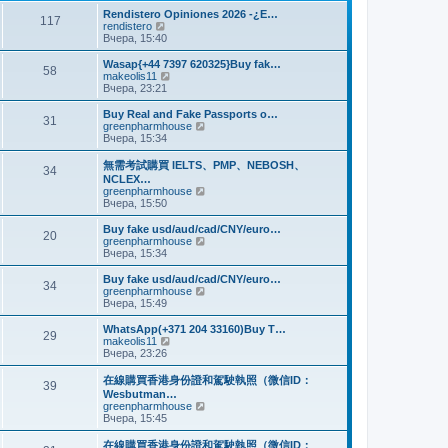
и
м
е
Rendistero Opiniones 2026 -¿E…
к
117
у
д
П
rendistero
п
с
н
е
Вчера, 15:40
о
о
е
р
с
о
м
е
Wasap{+44 7397 620325}Buy fak…
л
б
58
у
й
П
makeolis11
е
щ
с
т
е
Вчера, 23:21
д
е
о
и
р
н
н
о
к
е
Buy Real and Fake Passports o…
е
и
б
31
п
й
П
greenpharmhouse
м
ю
щ
о
т
е
Вчера, 15:34
у
е
с
и
р
с
н
л
к
е
о
無需考試購買 IELTS、PMP、NEBOSH、
и
е
34
п
й
о
NCLEX…
ю
д
о
т
б
П
greenpharmhouse
н
с
и
щ
е
Вчера, 15:50
е
л
к
е
р
м
е
п
н
е
Buy fake usd/aud/cad/CNY/euro…
у
д
о
20
и
й
П
greenpharmhouse
с
н
с
ю
т
е
Вчера, 15:34
о
е
л
и
р
о
м
е
к
е
б
Buy fake usd/aud/cad/CNY/euro…
у
д
34
п
й
щ
П
greenpharmhouse
с
н
о
т
е
е
Вчера, 15:49
о
е
с
и
н
р
о
м
л
к
и
е
б
WhatsApp(+371 204 33160)Buy T…
у
е
29
п
ю
й
щ
П
makeolis11
с
д
о
т
е
е
Вчера, 23:26
о
н
с
и
н
р
о
е
л
к
и
е
б
在線購買香港身份證和駕駛執照（微信ID：
м
е
39
п
ю
й
щ
Wesbutman…
у
д
о
т
е
П
greenpharmhouse
с
н
с
и
н
е
Вчера, 15:45
о
е
л
к
и
р
о
м
е
п
ю
е
б
у
在線購買香港身份證和駕駛執照（微信ID：
д