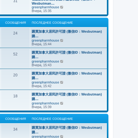
о
31
й
щ
с
н
Wesbutman…
с
т
е
о
е
П
greenpharmhouse
л
и
н
о
м
е
Вчера, 15:35
е
к
и
б
у
р
д
п
ю
щ
с
е
н
о
е
о
й
е
СООБЩЕНИЯ
ПОСЛЕДНЕЕ СООБЩЕНИЕ
с
н
о
т
м
л
и
б
и
у
е
購買加拿大居民許可證 (微信ID：Wesbutman)
ю
щ
к
24
с
д
購…
е
п
о
н
н
о
П
greenpharmhouse
о
е
и
с
е
Вчера, 15:44
б
м
ю
л
р
щ
у
е
е
е
購買加拿大居民許可證 (微信ID：Wesbutman)
с
52
д
й
н
購…
о
н
т
и
о
П
greenpharmhouse
е
и
ю
б
е
Вчера, 15:43
м
к
щ
р
у
п
е
е
購買加拿大居民許可證 (微信ID：Wesbutman)
с
о
20
н
й
о
с
購…
и
т
о
л
П
greenpharmhouse
ю
и
б
е
е
Вчера, 15:42
к
щ
д
р
п
е
н
е
購買加拿大居民許可證 (微信ID：Wesbutman)
о
н
е
18
й
с
購…
и
м
т
л
ю
у
П
greenpharmhouse
и
е
с
е
Вчера, 15:39
к
д
о
р
п
н
о
е
о
е
б
й
СООБЩЕНИЯ
ПОСЛЕДНЕЕ СООБЩЕНИЕ
с
м
щ
т
л
у
е
и
е
購買加拿大居民許可證 (微信ID：Wesbutman)
с
н
к
34
д
о
購…
и
п
н
о
ю
о
П
greenpharmhouse
е