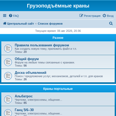
Грузоподъёмные краны
FAQ
Регистрация
Вход
П
Центральный сайт
Список форумов
о
Текущее время: 06 авг 2026, 20:36
и
Разное
с
Правила пользования форумом
к
Как создать новую тему, приложить файл и т.п.
Темы:
20
Общий форум
Форум на любые темы связанные с кранами.
Темы:
56
Доска объявлений
Поиск / предложение услуг, механизмов, деталей и т.п. для кранов
Темы:
26
Краны портальные
Альбатрос
Чертежи, электросхемы, общение...
Темы:
85
Ганц 5/6–30
Чертежи, электросхемы, общение...