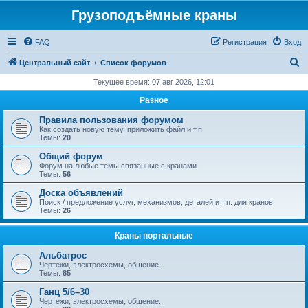
Грузоподъёмные краны
FAQ
Регистрация
Вход
П
Центральный сайт
Список форумов
о
Текущее время: 07 авг 2026, 12:01
и
Разное
с
Правила пользования форумом
к
Как создать новую тему, приложить файл и т.п.
Темы:
20
Общий форум
Форум на любые темы связанные с кранами.
Темы:
56
Доска объявлений
Поиск / предложение услуг, механизмов, деталей и т.п. для кранов
Темы:
26
Краны портальные
Альбатрос
Чертежи, электросхемы, общение...
Темы:
85
Ганц 5/6–30
Чертежи, электросхемы, общение...