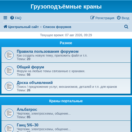
Грузоподъёмные краны
FAQ
Регистрация
Вход
П
Центральный сайт
Список форумов
о
Текущее время: 07 авг 2026, 09:29
и
Разное
с
Правила пользования форумом
к
Как создать новую тему, приложить файл и т.п.
Темы:
20
Общий форум
Форум на любые темы связанные с кранами.
Темы:
56
Доска объявлений
Поиск / предложение услуг, механизмов, деталей и т.п. для кранов
Темы:
26
Краны портальные
Альбатрос
Чертежи, электросхемы, общение...
Темы:
85
Ганц 5/6–30
Чертежи, электросхемы, общение...