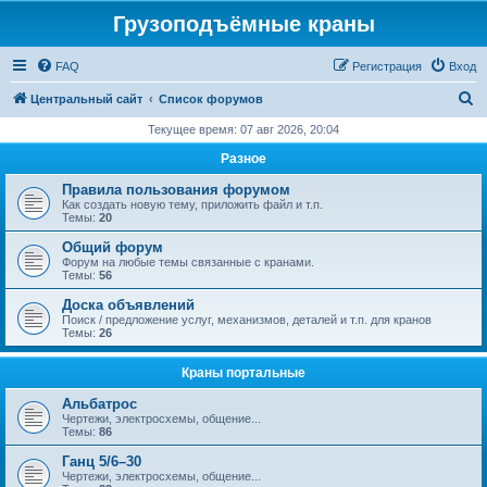
Грузоподъёмные краны
FAQ
Регистрация
Вход
П
Центральный сайт
Список форумов
о
Текущее время: 07 авг 2026, 20:04
и
Разное
с
Правила пользования форумом
к
Как создать новую тему, приложить файл и т.п.
Темы:
20
Общий форум
Форум на любые темы связанные с кранами.
Темы:
56
Доска объявлений
Поиск / предложение услуг, механизмов, деталей и т.п. для кранов
Темы:
26
Краны портальные
Альбатрос
Чертежи, электросхемы, общение...
Темы:
86
Ганц 5/6–30
Чертежи, электросхемы, общение...