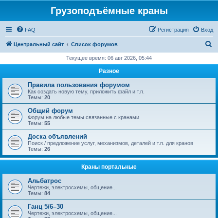
Грузоподъёмные краны
FAQ
Регистрация
Вход
П
Центральный сайт
Список форумов
о
Текущее время: 06 авг 2026, 05:44
и
Разное
с
Правила пользования форумом
к
Как создать новую тему, приложить файл и т.п.
Темы:
20
Общий форум
Форум на любые темы связанные с кранами.
Темы:
55
Доска объявлений
Поиск / предложение услуг, механизмов, деталей и т.п. для кранов
Темы:
26
Краны портальные
Альбатрос
Чертежи, электросхемы, общение...
Темы:
84
Ганц 5/6–30
Чертежи, электросхемы, общение...