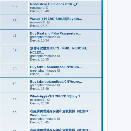
и
м
е
Rendistero Opiniones 2026 -¿E…
к
117
у
д
П
rendistero
п
с
н
е
Вчера, 15:40
о
о
е
р
с
о
м
е
Wasap{+44 7397 620325}Buy fak…
л
б
58
у
й
П
makeolis11
е
щ
с
т
е
Вчера, 23:21
д
е
о
и
р
н
н
о
к
е
Buy Real and Fake Passports o…
е
и
б
31
п
й
П
greenpharmhouse
м
ю
щ
о
т
е
Вчера, 15:34
у
е
с
и
р
с
н
л
к
е
о
無需考試購買 IELTS、PMP、NEBOSH、
и
е
34
п
й
о
NCLEX…
ю
д
о
т
б
П
greenpharmhouse
н
с
и
щ
е
Вчера, 15:50
е
л
к
е
р
м
е
п
н
е
Buy fake usd/aud/cad/CNY/euro…
у
д
о
20
и
й
П
greenpharmhouse
с
н
с
ю
т
е
Вчера, 15:34
о
е
л
и
р
о
м
е
к
е
б
Buy fake usd/aud/cad/CNY/euro…
у
д
34
п
й
щ
П
greenpharmhouse
с
н
о
т
е
е
Вчера, 15:49
о
е
с
и
н
р
о
м
л
к
и
е
б
WhatsApp(+371 204 33160)Buy T…
у
е
29
п
ю
й
щ
П
makeolis11
с
д
о
т
е
е
Вчера, 23:26
о
н
с
и
н
р
о
е
л
к
и
е
б
在線購買香港身份證和駕駛執照（微信ID：
м
е
39
п
ю
й
щ
Wesbutman…
у
д
о
т
е
П
greenpharmhouse
с
н
с
и
н
е
Вчера, 15:45
о
е
л
к
и
р
о
м
е
п
ю
е
б
у
在線購買香港身份證和駕駛執照（微信ID：
д