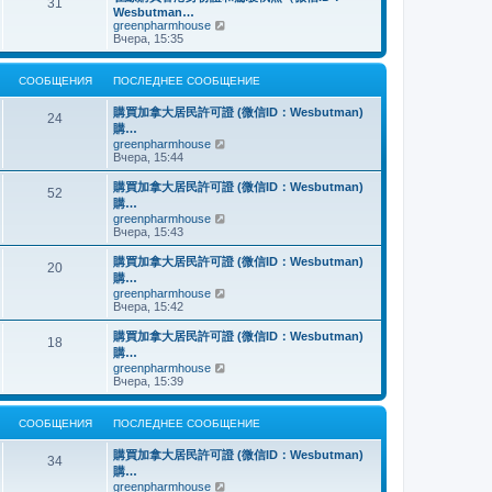
о
31
й
щ
с
н
Wesbutman…
с
т
е
о
е
П
greenpharmhouse
л
и
н
о
м
е
Вчера, 15:35
е
к
и
б
у
р
д
п
ю
щ
с
е
н
о
е
о
й
е
СООБЩЕНИЯ
ПОСЛЕДНЕЕ СООБЩЕНИЕ
с
н
о
т
м
л
и
б
и
у
е
購買加拿大居民許可證 (微信ID：Wesbutman)
ю
щ
к
24
с
д
購…
е
п
о
н
н
о
П
greenpharmhouse
о
е
и
с
е
Вчера, 15:44
б
м
ю
л
р
щ
у
е
е
е
購買加拿大居民許可證 (微信ID：Wesbutman)
с
52
д
й
н
購…
о
н
т
и
о
П
greenpharmhouse
е
и
ю
б
е
Вчера, 15:43
м
к
щ
р
у
п
е
е
購買加拿大居民許可證 (微信ID：Wesbutman)
с
о
20
н
й
о
с
購…
и
т
о
л
П
greenpharmhouse
ю
и
б
е
е
Вчера, 15:42
к
щ
д
р
п
е
н
е
購買加拿大居民許可證 (微信ID：Wesbutman)
о
н
е
18
й
с
購…
и
м
т
л
ю
у
П
greenpharmhouse
и
е
с
е
Вчера, 15:39
к
д
о
р
п
н
о
е
о
е
б
й
СООБЩЕНИЯ
ПОСЛЕДНЕЕ СООБЩЕНИЕ
с
м
щ
т
л
у
е
и
е
購買加拿大居民許可證 (微信ID：Wesbutman)
с
н
к
34
д
о
購…
и
п
н
о
ю
о
П
greenpharmhouse
е