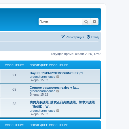
Поиск
Расширенный по
Регистрация
Вход
Текущее время: 09 авг 2026, 12:45
СООБЩЕНИЯ
ПОСЛЕДНЕЕ СООБЩЕНИЕ
Buy IELTS/PMP/NEBOSH/NCLEX,CI…
21
П
greenpharmhouse
е
Вчера, 15:32
р
е
Compre pasaportes reales y fa…
68
й
П
greenpharmhouse
т
е
Вчера, 15:32
и
р
к
е
購買真假護照, 購買正品美國護照、加拿大護照
28
п
й
（微信ID：W…
о
т
П
greenpharmhouse
с
и
е
Вчера, 15:32
л
к
р
е
п
е
д
о
й
н
СООБЩЕНИЯ
ПОСЛЕДНЕЕ СООБЩЕНИЕ
с
т
е
л