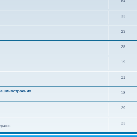
84
33
23
28
19
21
 машиностроения
18
29
23
кранов