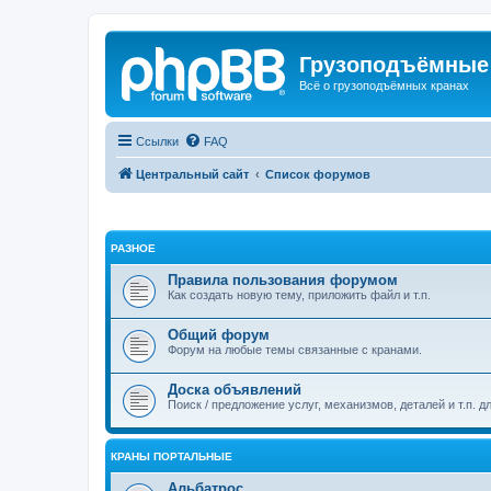
Грузоподъёмные
Всё о грузоподъёмных кранах
Ссылки
FAQ
Центральный сайт
Список форумов
РАЗНОЕ
Правила пользования форумом
Как создать новую тему, приложить файл и т.п.
Общий форум
Форум на любые темы связанные с кранами.
Доска объявлений
Поиск / предложение услуг, механизмов, деталей и т.п. д
КРАНЫ ПОРТАЛЬНЫЕ
Альбатрос